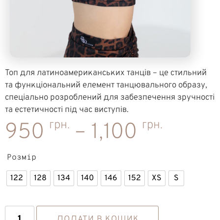
Топ для латиноамериканських танців – це стильний
та функціональний елемент танцювального образу,
спеціально розроблений для забезпечення зручності
та естетичності під час виступів.
грн.
грн.
950
–
1,100
Розмір
122
128
134
140
146
152
XS
S
ДОДАТИ В КОШИК