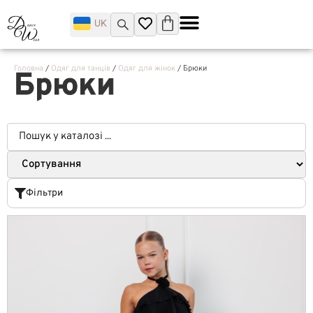
UK
Головна
/
Одяг для танців
/
Одяг для жінок
/ Брюки
Брюки
Фільтри