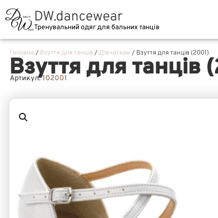
DW.dancewear
Тренувальний одяг для бальних танців
Головна
/
Взуття для танців
/
Дівчаткам
/ Взуття для танців (2001)
Взуття для танців (
Артикул:
102001