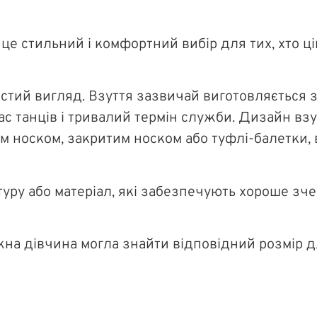
 це стильний і комфортний вибір для тих, хто ці
истий вигляд. Взуття зазвичай виготовляється з
ас танців і тривалий термін служби. Дизайн вз
м носком, закритим носком або туфлі-балетки, 
туру або матеріал, які забезпечують хороше зч
жна дівчина могла знайти відповідний розмір для