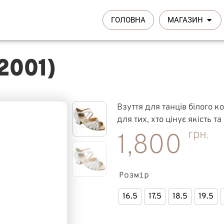
ГОЛОВНА
МАГАЗИН
2001)
Взуття для танців білого к
для тих, хто цінує якість т
грн.
1,800
Розмір
16.5
17.5
18.5
19.5