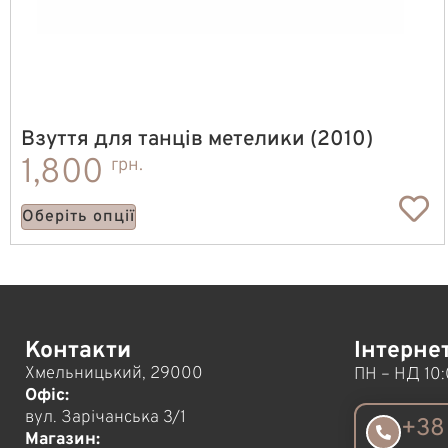
Взуття для танців метелики (2010)
1,800
грн.
Оберіть опції
Контакти
Інтерне
Хмельницький, 29000
ПН – НД 10:
Офіс:
вул. Зарічанська 3/1
+38 
Магазин: