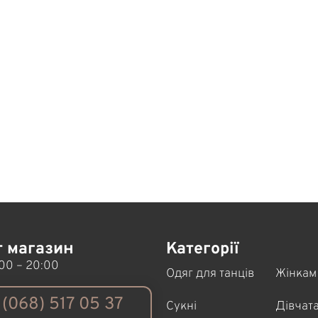
т магазин
Категорії
00 – 20:00
Одяг для танців
Жінкам
(068) 517 05 37
Сукні
Дівчат