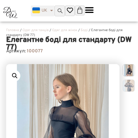
UK
EN
Головна
/
Одяг для танців
/
Одяг для жінок
/
Боді
/ Елегантне боді для
стандарту (DW 77)
Елегантне боді для стандарту (DW
77)
Артикул:
100077